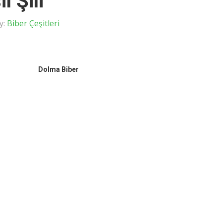
l Şili
y:
Biber Çeşitleri
Dolma Biber