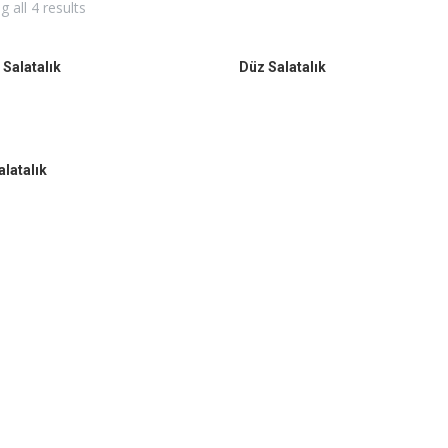
 all 4 results
 Salatalık
Düz Salatalık
alatalık